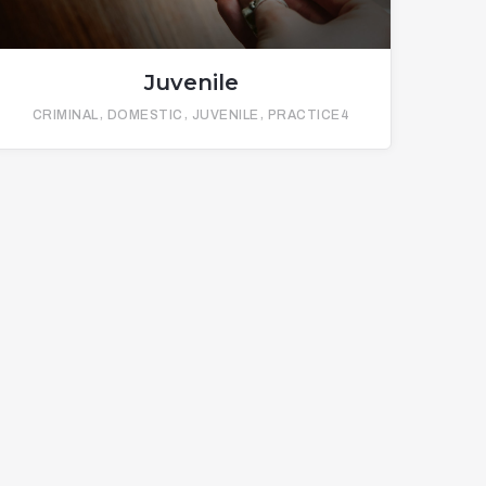
Juvenile
CRIMINAL
DOMESTIC
JUVENILE
PRACTICE4
Family & Divorce
Domestic Violence