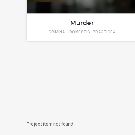
Murder
CRIMINAL
DOMESTIC
PRACTICE4
Traffic Accidents
Drug Offenses
Project item not found!