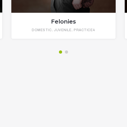
Felonies
DOMESTIC
JUVENILE
PRACTICE4
Property Divison
Criminal Defense