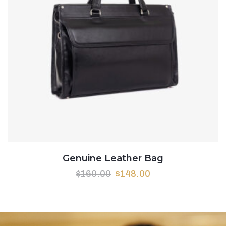
Genuine Leather Bag
$
160.00
$
148.00